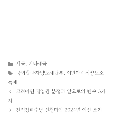
Categories
세금
,
기타세금
Tags
국외출국자양도세납부
,
이민자주식양도소
득세
고려아연 경영권 분쟁과 앞으로의 변수 3가
지
전직장려수당 신청마감 2024년 예산 조기