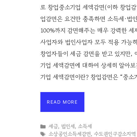
로 창업중소기업 세액감면(이하 창업감면
업감면은 요건만 충족하면 소득세·법인
100%까지 감면해주는 매우 강력한 세
사업자와 법인사업자 모두 적용 가능하
창업자들이 세금 감면을 받고 있지만, 
기업 세액감면에 대하여 상세히 알아보
기업 세액감면이란? 창업감면은 “중소
READ MORE
Categories
세금
,
법인세
,
소득세
Tags
소상공인소득세감면
,
수도권인구감소지역