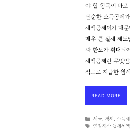
야 할 항목이 바로
단순한 소득공제가
세액공제이기 때문에
매우 큰 절세 제도
과 한도가 확대되어
세액공제란 무엇인
적으로 지급한 월세
READ MORE
Categories
세금
,
경제
,
소득
Tags
연말정산 월세세