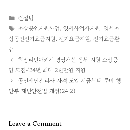
Categories
컨설팅
Tags
소상공인지원사업
,
영세사업자지원
,
영세소
상공인전기요금지원
,
전기요금지원
,
전기요금환
급
희망리턴패키지 경영개선 정부 지원 소상공
인 모집-’24년 최대 2천만원 지원
공인재난관리사 자격 도입 지금부터 준비-행
안부 재난안전법 개정(24.2)
Leave a Comment