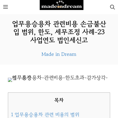
Skip
MENU
to
업무용승용차 관련비용 손금불산
content
입 범위, 한도, 세무조정 사례-23
사업연도 법인세신고
Made in Dream
목차
1
업무용승용차 관련 비용의 범위