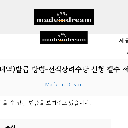
세
)발급 방법-전직장려수당 신청 필수 서류[
Made in Dream
목차