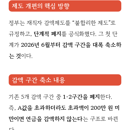
제도 개편의 핵심 방향
정부는 재직자 감액제도를 “불합리한 제도”로
규정하고,
단계적 폐지
를 공식화했다. 그 첫 단
계가
2026년 6월부터 감액 구간을 대폭 축소하
는 것
이다.
감액 구간 축소 내용
기존 5개 감액 구간 중
1·2구간을 폐지
한다.
즉,
A값을 초과하더라도 초과액이 200만 원 미
만이면 연금을 감액하지 않는다
는 구조로 바뀐
다.