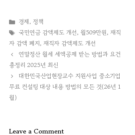
Categories
경제
,
정책
Tags
국민연금 감액제도 개선
,
월509만원
,
재직
자 감액 폐지
,
재직자 감액제도 개선
연말정산 월세 세액공제 받는 방법과 요건
총정리 2025년 최신
대한민국산업현장교수 지원사업 중소기업
무료 컨설팅 대상 내용 방법의 모든 것(26년 1
월)
Leave a Comment