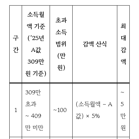
소득월
초과
액 기준
최
소득
구
(’25년
대
범위
감액 산식
간
A값
감
(만
309만
액
원)
원 기준)
309만
~
초과
(소득월액 – A
5
1
~100
~ 409
값) × 5%
만
만 미만
원