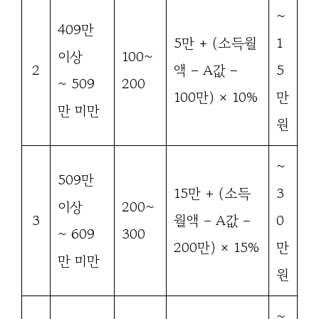
~
409만
5만 + (소득월
1
이상
100~
2
액 – A값 –
5
~ 509
200
100만) × 10%
만
만 미만
원
~
509만
15만 + (소득
3
이상
200~
3
월액 – A값 –
0
~ 609
300
200만) × 15%
만
만 미만
원
~