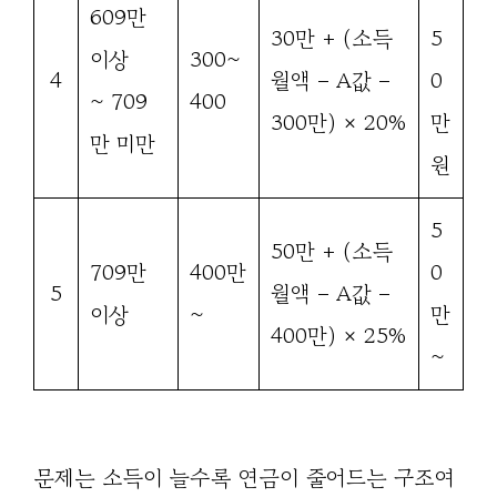
609만
30만 + (소득
5
이상
300~
4
월액 – A값 –
0
~ 709
400
300만) × 20%
만
만 미만
원
5
50만 + (소득
709만
400만
0
5
월액 – A값 –
이상
~
만
400만) × 25%
~
문제는 소득이 늘수록 연금이 줄어드는 구조여