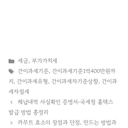
Categories
세금
,
부가가치세
Tags
간이과세기준
,
간이과세기준1억400만원까
지
,
간이과세유형
,
간이과세자기준상향
,
간이과
세자절세
체납내역 사실확인 증명서-국세청 홈택스
발급 방법 총정리
카무트 효소의 장점과 단점, 만드는 방법과