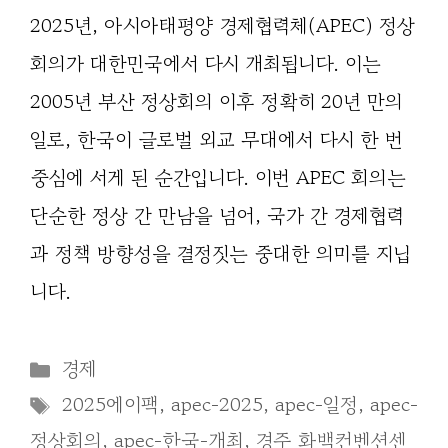
2025년, 아시아태평양 경제협력체(APEC) 정상
회의가 대한민국에서 다시 개최됩니다. 이는
2005년 부산 정상회의 이후 정확히 20년 만의
일로, 한국이 글로벌 외교 무대에서 다시 한 번
중심에 서게 된 순간입니다. 이번 APEC 회의는
단순한 정상 간 만남을 넘어, 국가 간 경제협력
과 정책 방향성을 결정짓는 중대한 의미를 지닙
니다.
Categories
경제
Tags
2025에이팩
,
apec-2025
,
apec-일정
,
apec-
정상회의
,
apec-한국-개최
,
경주 화백컨벤션센