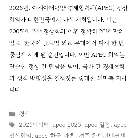
2025년, 아시아태평양 경제협력체(APEC) 정상
회의가 대한민국에서 다시 개최됩니다. 이는
2005년 부산 정상회의 이후 정확히 20년 만의
일로, 한국이 글로벌 외교 무대에서 다시 한 번
중심에 서게 된 순간입니다. 이번 APEC 회의는
단순한 정상 간 만남을 넘어, 국가 간 경제협력
과 정책 방향성을 결정짓는 중대한 의미를 지닙
니다.
Categories
경제
Tags
2025에이팩
,
apec-2025
,
apec-일정
,
apec-
정상회의
,
apec-한국-개최
,
경주 화백컨벤션센