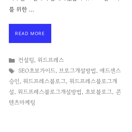
를 위한 …
READ MORE
Categories
컨설팅
,
워드프레스
Tags
SEO초보가이드
,
브로그개설방법
,
애드센스
승인
,
워드프레스블로그
,
워드프레스블로그개
설
,
워드프레스블로그개설방법
,
초보블로그
,
콘
텐츠마케팅