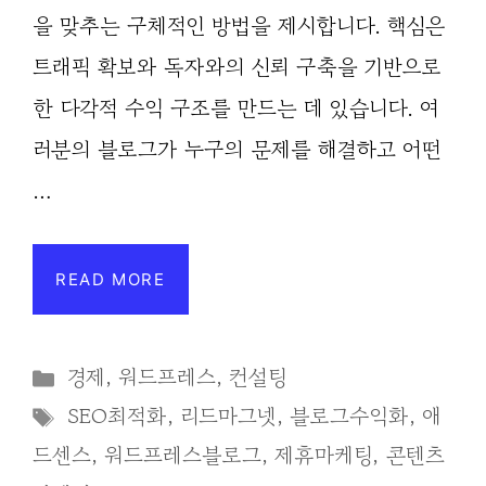
을 맞추는 구체적인 방법을 제시합니다. 핵심은
트래픽 확보와 독자와의 신뢰 구축을 기반으로
한 다각적 수익 구조를 만드는 데 있습니다. 여
러분의 블로그가 누구의 문제를 해결하고 어떤
…
READ MORE
Categories
경제
,
워드프레스
,
컨설팅
Tags
SEO최적화
,
리드마그넷
,
블로그수익화
,
애
드센스
,
워드프레스블로그
,
제휴마케팅
,
콘텐츠