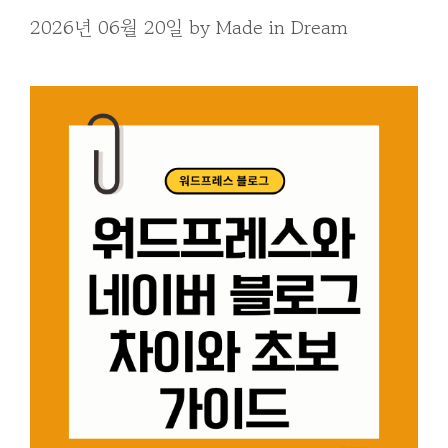
2026년 06월 20일
by
Made in Dream