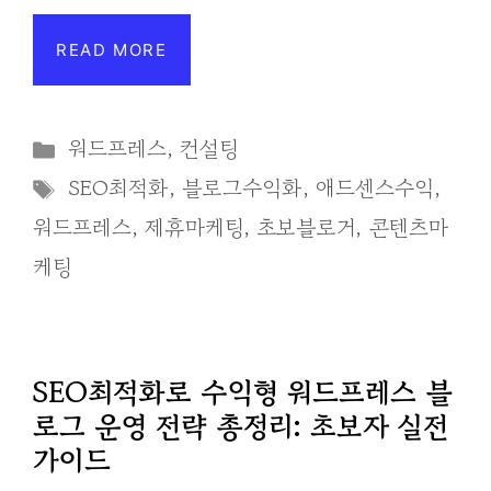
READ MORE
Categories
워드프레스
,
컨설팅
Tags
SEO최적화
,
블로그수익화
,
애드센스수익
,
워드프레스
,
제휴마케팅
,
초보블로거
,
콘텐츠마
케팅
SEO최적화로 수익형 워드프레스 블
로그 운영 전략 총정리: 초보자 실전
가이드