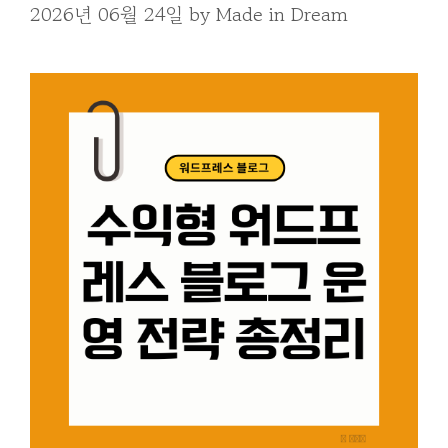
2026년 06월 24일
by
Made in Dream