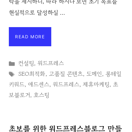
략을 제시하니, 따라 하시다 보면 초기 목표를
현실적으로 달성하실 …
READ MORE
Categories
컨설팅
,
워드프레스
Tags
SEO최적화
,
고품질 콘텐츠
,
도메인
,
롱테일
키워드
,
애드센스
,
워드프레스
,
제휴마케팅
,
초
보블로거
,
호스팅
초보를 위한 워드프레스블로그 만들